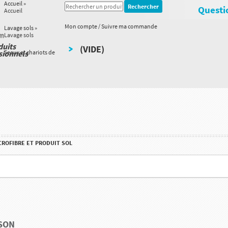
Accueil
»
Questio
Accueil
Mon compte / Suivre ma commande
Lavage sols
»
Lavage sols
duits
(VIDE)
sionnels
Seaux et chariots de
CROFIBRE ET PRODUIT SOL
ISON