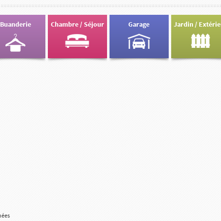
Buanderie
Chambre / Séjour
Garage
Jardin / Extéri
nées