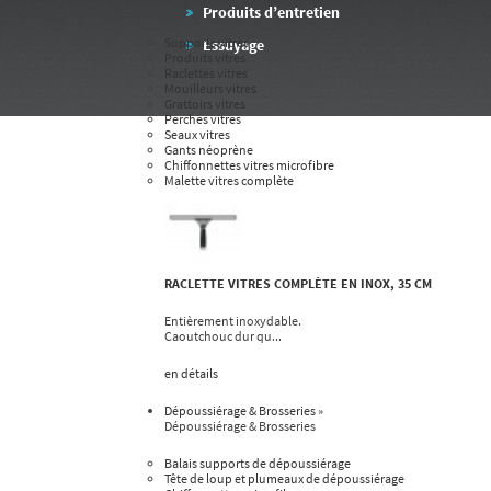
Lavage vitres
Produits d’entretien
Supports vitres
Essuyage
Produits vitres
Raclettes vitres
Mouilleurs vitres
Grattoirs vitres
Perches vitres
Seaux vitres
Gants néoprène
Chiffonnettes vitres microfibre
Malette vitres complète
RACLETTE VITRES COMPLÈTE EN INOX, 35 CM
Entièrement inoxydable.
Caoutchouc dur qu...
en détails
Dépoussiérage & Brosseries
»
Dépoussiérage & Brosseries
Balais supports de dépoussiérage
Tête de loup et plumeaux de dépoussiérage