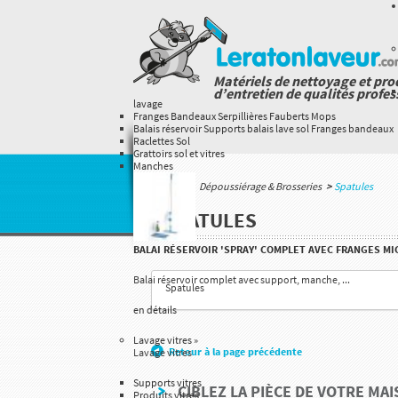
Matériels de nettoyage et pro
d’entretien de qualités profes
lavage
Franges Bandeaux Serpillières Fauberts Mops
Balais réservoir Supports balais lave sol Franges bandeaux
Raclettes Sol
Grattoirs sol et vitres
Manches
Accueil
>
Dépoussiérage & Brosseries
>
Spatules
SPATULES
BALAI RÉSERVOIR 'SPRAY' COMPLET AVEC FRANGES MI
Balai réservoir complet avec support, manche, ...
Spatules
en détails
Lavage vitres
»
Retour à la page précédente
Lavage vitres
Supports vitres
CIBLEZ LA PIÈCE DE VOTRE MA
Produits vitres