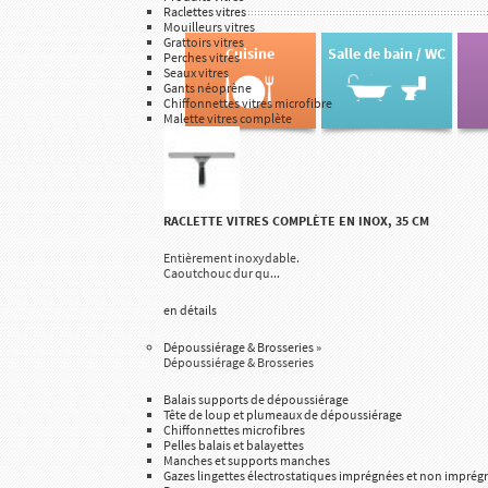
Raclettes vitres
Mouilleurs vitres
Grattoirs vitres
Cuisine
Salle de bain / WC
Perches vitres
Seaux vitres
Gants néoprène
Chiffonnettes vitres microfibre
Malette vitres complète
RACLETTE VITRES COMPLÈTE EN INOX, 35 CM
Entièrement inoxydable.
Caoutchouc dur qu...
en détails
Dépoussiérage & Brosseries
»
Dépoussiérage & Brosseries
Balais supports de dépoussiérage
Tête de loup et plumeaux de dépoussiérage
Chiffonnettes microfibres
Pelles balais et balayettes
Manches et supports manches
Gazes lingettes électrostatiques imprégnées et non imprég