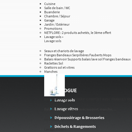
Cuisine
Salle de bain / WC
Buanderie
Chambre / Séjour
Garage
Jardin / Extérieur
Promotions
NETFLORE : 2 produits achetés, le 3ème offert
Lavage sols
»
Lavage sols
Seaux et chariots de lavage
Franges Bandeaux Serpillières Fauberts Mops
Balais réservoir Supports balais lave sol Franges bandeaux
Raclettes Sol
Grattoirs sol et vitres
Manches
CATALOGUE
BALAI RÉSERVOIR 'SPRAY' COMPLET AVEC FRANGES MI
Lavage sols
Lavage vitres
Balai réservoir complet avec support, manche, ...
Dépoussiérage & Brosseries
en détails
Déchets & Rangements
Lavage vitres
»