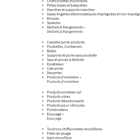
Chiffonnettes microfibres
Pelles balais et balayettes
Manches et supports manches
Gazes lingettes électrostatiques imprégnées et non imprég
Brosses
Spatules
Déchets & Rangements
»
Déchets & Rangements
Cassette porte-produits
Poubelles, Containers
Balais
Supports et porte sacs poubelle
Sacs et pinces à déchets
Escabeaux
Cale porte
Dessertes
Produits d'entretien
»
Produits d'entretien
Produits entretien sol
Produits vitres
Produits Désodorisants
Produits pour véhicules
Pulvérisateur
Essuyage
»
Essuyage
Torchons chiffonnettes microfibres
Filets de lavage
Gant microfibre