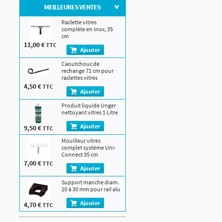
MEILLEURES VENTES
Raclette vitres
complète en inox, 35
cm
11,00 €
TTC
Ajouter
Caoutchouc de
rechange 71 cm pour
raclettes vitres
4,50 €
TTC
Ajouter
Produit liquide Unger
nettoyant vitres 1 Litre
Ajouter
9,50 €
TTC
Mouilleur vitres
complet système Uni-
Connect 35 cm
7,00 €
TTC
Ajouter
Support manche diam.
20 à 30 mm pour rail alu
Ajouter
4,70 €
TTC